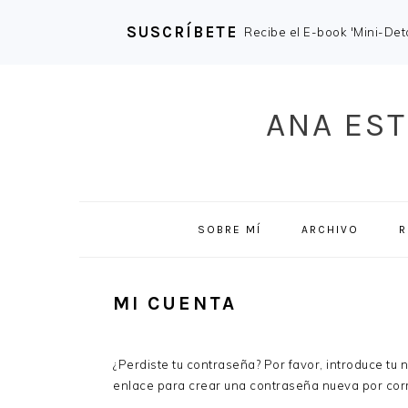
SUSCRÍBETE
Recibe el E-book 'Mini-Deto
Skip
Skip
Skip
Skip
to
to
to
to
ANA EST
primary
main
primary
footer
navigation
content
sidebar
SOBRE MÍ
ARCHIVO
R
MI CUENTA
¿Perdiste tu contraseña? Por favor, introduce tu 
enlace para crear una contraseña nueva por corr