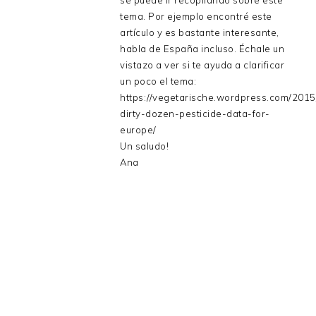
se puede ir recopilando sobre este
tema. Por ejemplo encontré este
artículo y es bastante interesante,
habla de España incluso. Échale un
vistazo a ver si te ayuda a clarificar
un poco el tema:
https://vegetarische.wordpress.com/201
dirty-dozen-pesticide-data-for-
europe/
Un saludo!
Ana