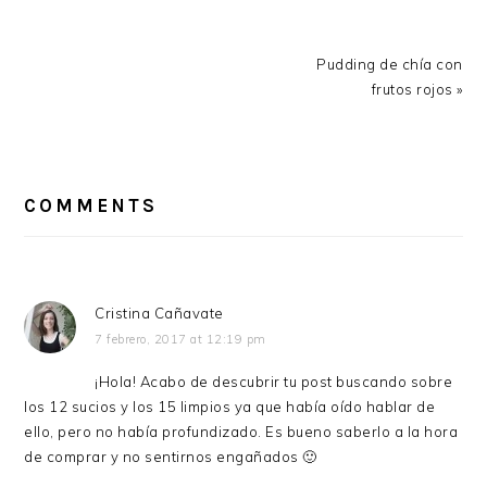
Next
Pudding de chía con
Post:
frutos rojos »
READER
INTERACTIONS
COMMENTS
Cristina Cañavate
7 febrero, 2017 at 12:19 pm
¡Hola! Acabo de descubrir tu post buscando sobre
los 12 sucios y los 15 limpios ya que había oído hablar de
ello, pero no había profundizado. Es bueno saberlo a la hora
de comprar y no sentirnos engañados 🙂