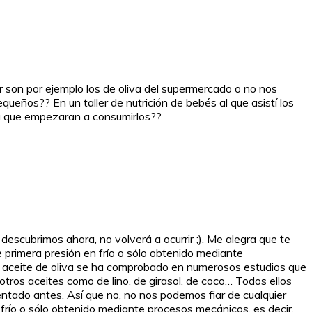
ir son por ejemplo los de oliva del supermercado o no nos
queños?? En un taller de nutrición de bebés al que asistí los
ra que empezaran a consumirlos??
descubrimos ahora, no volverá a ocurrir ;). Me alegra que te
e primera presión en frío o sólo obtenido mediante
El aceite de oliva se ha comprobado en numerosos estudios que
ros aceites como de lino, de girasol, de coco… Todos ellos
ntado antes. Así que no, no nos podemos fiar de cualquier
 frío o sólo obtenido mediante procesos mecánicos, es decir,