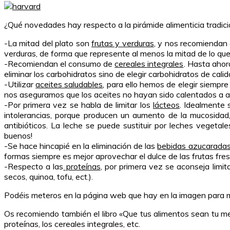
¿Qué novedades hay respecto a la pirámide alimenticia tradici
-La mitad del plato son
frutas y verduras
, y nos recomiendan
verduras, de forma que represente al menos la mitad de lo qu
-Recomiendan el consumo de
cereales integrales
. Hasta ahor
eliminar los carbohidratos sino de elegir carbohidratos de calid
-Utilizar
aceites saludables
, para ello hemos de elegir siempr
nos aseguramos que los aceites no hayan sido calentados a al
-Por primera vez se habla de limitar los
lácteos
. Idealmente 
intolerancias, porque producen un aumento de la mucosidad
antibióticos. La leche se puede sustituir por leches vegeta
buenos!
-Se hace hincapié en la eliminación de las
bebidas azucarada
formas siempre es mejor aprovechar el dulce de las frutas fre
-Respecto a las
proteínas
, por primera vez se aconseja limi
secos, quinoa, tofu, ect.).
Podéis meteros en la página web que hay en la imagen para 
Os recomiendo también el libro «Que tus alimentos sean tu m
proteínas, los cereales integrales, etc.