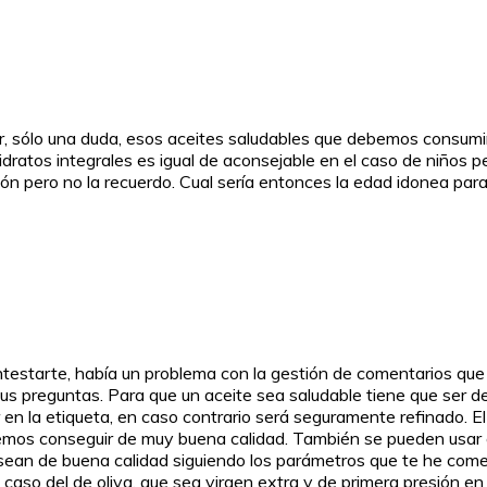
guir, sólo una duda, esos aceites saludables que debemos consum
idratos integrales es igual de aconsejable en el caso de niños pe
n pero no la recuerdo. Cual sería entonces la edad idonea pa
ntestarte, había un problema con la gestión de comentarios que 
tus preguntas. Para que un aceite sea saludable tiene que ser d
 en la etiqueta, en caso contrario será seguramente refinado. 
emos conseguir de muy buena calidad. También se pueden usar ot
sean de buena calidad siguiendo los parámetros que te he come
aso del de oliva, que sea virgen extra y de primera presión en