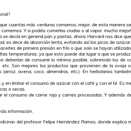
onal?
 que cuantas más verduras comamos, mejor, de esta manera se 
e comemos. Y si podéis comerlas crudas o al vapor, mucho mejor
a se decía en general pan y pastas, ahora Harvard nos dice que 
ad, es decir de absorción lenta, evitando así los picos de azúcar.
e aceites de primera presión en frío o que solo se hayan utiliz
tas temperaturas, ya que esto puede dar lugar a que se produz
se deberían de consumir lo mínimo posible, sobretodo los de 
, etc. Son mejores los productos que provienen de la oveja o
les (arroz, avena, coco, almendras, etc.). En herbolarios tam
s
y en limitar el consumo de azúcar con el café y con el té. Es m
scas o secas.
tar el consumo de carne roja y carnes procesadas. Y además de
más información.
edicina» del profesor Felipe Hernández Ramos, donde explica 