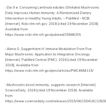
-Dai X e. Consuming Lentinula edodes (Shiitake) Mushrooms
Daily Improves Human Immunity: A Randomized Dietary
Intervention in Healthy Young Adults. – PubMed – NCBI
[Internet]. Ncbi.nlm.nih.gov. 2018 [cited 19 November 2018].
Available from:
https://www.ncbi.nlm.nih.gov/pubmed/25866155
-Alena G. Guggenheim H. Immune Modulation From Five
Major Mushrooms: Application to Integrative Oncology
[Internet]. PubMed Central (PMC). 2018 [cited 19 November
2018]. Available from:
https://www.ncbi.nlm.nih.gov/pmc/articles/PMC4684115/
-Mushrooms boost immunity, suggests research [Internet].
ScienceDaily. 2018 [cited 19 November 2018]. Available
from:
https://www.sciencedaily.com/releases/2015/04/150416112826