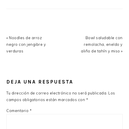
Previous
Next
« Noodles de arroz
Bowl saludable con
Post:
Post:
negro con jengibre y
remolacha, eneldo y
verduras
aliño de tahín y miso »
READER
INTERACTIONS
DEJA UNA RESPUESTA
Tu dirección de correo electrónico no será publicada.
Los
campos obligatorios están marcados con
*
Comentario
*