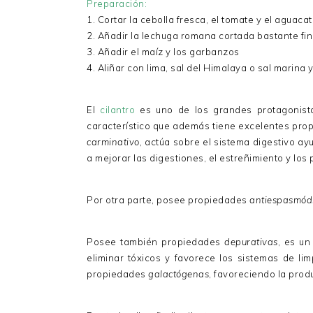
Preparación:
1. Cortar la cebolla fresca, el tomate y el aguac
2. Añadir la lechuga romana cortada bastante fini
3. Añadir el maíz y los garbanzos
4. Aliñar con lima, sal del Himalaya o sal marina y
El
cilantro
es uno de los grandes protagonist
característico que además tiene excelentes pro
carminativo
, actúa sobre el sistema digestivo a
a mejorar las digestiones, el estreñimiento y los
Por otra parte, posee propiedades
antiespasmód
Posee también propiedades
depurativas
, es u
eliminar tóxicos y favorece los sistemas de l
propiedades
galactógenas
, favoreciendo la prod