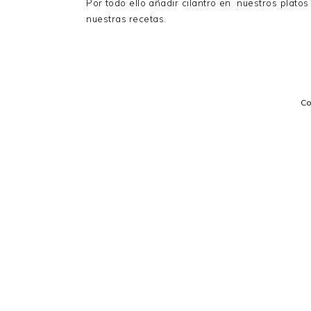
Por todo ello añadir cilantro en nuestros platos
nuestras recetas.
C