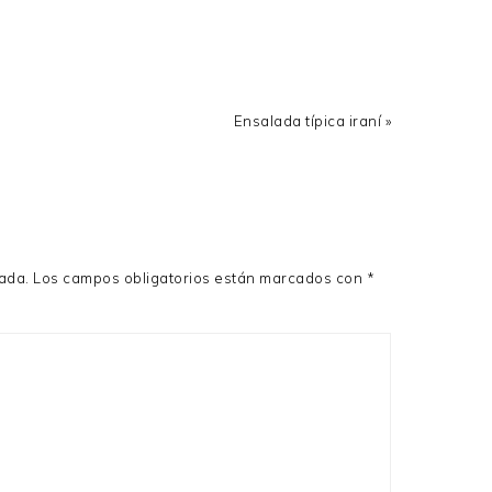
Next
Ensalada típica iraní »
Post:
cada.
Los campos obligatorios están marcados con
*