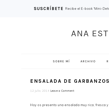
SUSCRÍBETE
Recibe el E-book 'Mini-Deto
Skip
Skip
Skip
Skip
to
to
to
to
ANA EST
primary
main
primary
footer
navigation
content
sidebar
SOBRE MÍ
ARCHIVO
R
ENSALADA DE GARBANZOS
12 julio, 2014
Leave a Comment
Hoy os presento una ensalada muy rica, fresca y