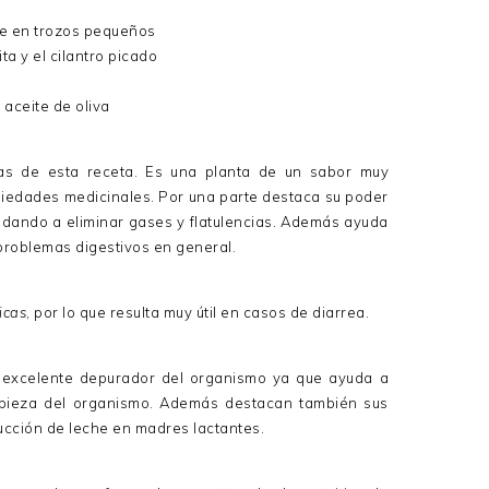
ate en trozos pequeños
ta y el cilantro picado
 aceite de oliva
as de esta receta. Es una planta de un sabor muy
piedades medicinales. Por una parte destaca su poder
yudando a eliminar gases y flatulencias. Además ayuda
 problemas digestivos en general.
icas
, por lo que resulta muy útil en casos de diarrea.
n excelente depurador del organismo ya que ayuda a
impieza del organismo. Además destacan también sus
ucción de leche en madres lactantes.