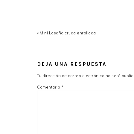
Previous
« Mini Lasaña cruda enrollada
Post:
READER
INTERACTIONS
DEJA UNA RESPUESTA
Tu dirección de correo electrónico no será publi
Comentario
*