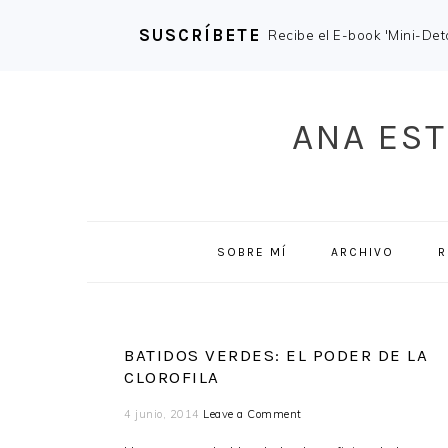
SUSCRÍBETE
Recibe el E-book 'Mini-Deto
Skip
Skip
Skip
Skip
to
to
to
to
ANA EST
primary
main
primary
footer
navigation
content
sidebar
SOBRE MÍ
ARCHIVO
R
BATIDOS VERDES: EL PODER DE LA
CLOROFILA
4 junio, 2014
Leave a Comment