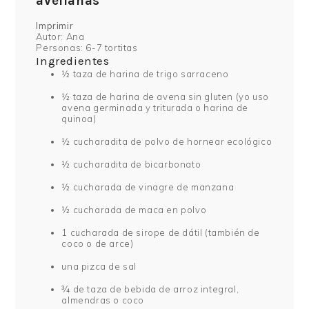
avellanas
Imprimir
Autor:
Ana
Personas:
6-7 tortitas
Ingredientes
½ taza de harina de trigo sarraceno
½ taza de harina de avena sin gluten (yo uso
avena germinada y triturada o harina de
quinoa)
½ cucharadita de polvo de hornear ecológico
½ cucharadita de bicarbonato
½ cucharada de vinagre de manzana
½ cucharada de maca en polvo
1 cucharada de sirope de dátil (también de
coco o de arce)
una pizca de sal
¾ de taza de bebida de arroz integral,
almendras o coco