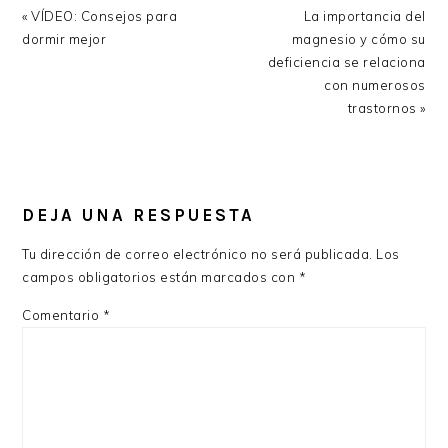
Previous
Next
« VÍDEO: Consejos para
La importancia del
Post:
Post:
dormir mejor
magnesio y cómo su
deficiencia se relaciona
con numerosos
trastornos »
READER
INTERACTIONS
DEJA UNA RESPUESTA
Tu dirección de correo electrónico no será publicada.
Los
campos obligatorios están marcados con
*
Comentario
*