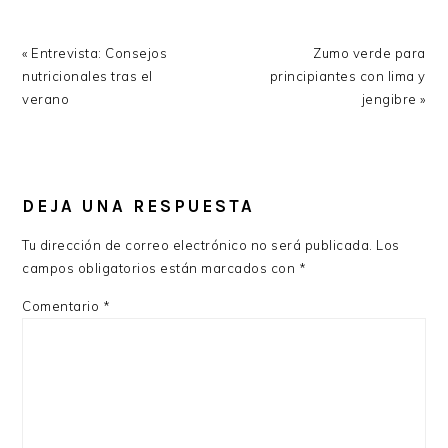
Previous
Next
« Entrevista: Consejos
Zumo verde para
Post:
Post:
nutricionales tras el
principiantes con lima y
verano
jengibre »
READER
INTERACTIONS
DEJA UNA RESPUESTA
Tu dirección de correo electrónico no será publicada.
Los
campos obligatorios están marcados con
*
Comentario
*