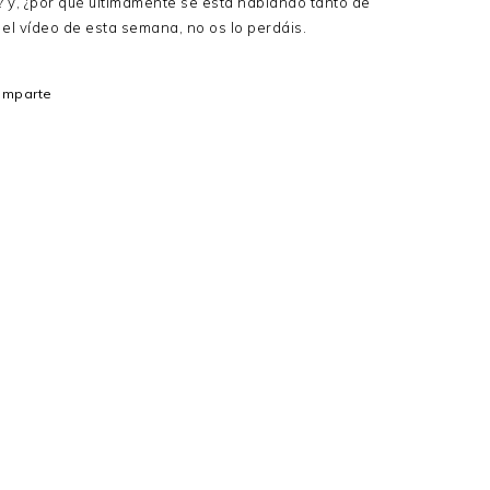
o? y, ¿por qué últimamente se está hablando tanto de
 el vídeo de esta semana, no os lo perdáis.
omparte