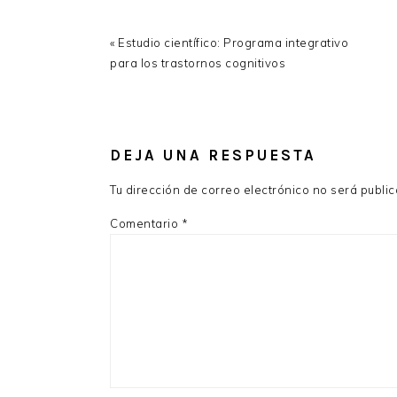
Previous
« Estudio científico: Programa integrativo
Post:
para los trastornos cognitivos
READER
INTERACTIONS
DEJA UNA RESPUESTA
Tu dirección de correo electrónico no será publi
Comentario
*