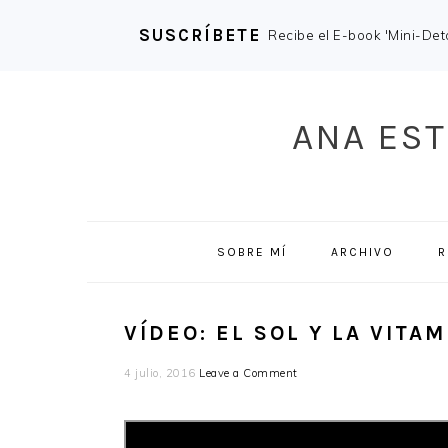
SUSCRÍBETE
Recibe el E-book 'Mini-Deto
Skip
Skip
Skip
Skip
to
to
to
to
ANA EST
primary
main
primary
footer
navigation
content
sidebar
SOBRE MÍ
ARCHIVO
R
VÍDEO: EL SOL Y LA VITAM
4 julio, 2016
Leave a Comment