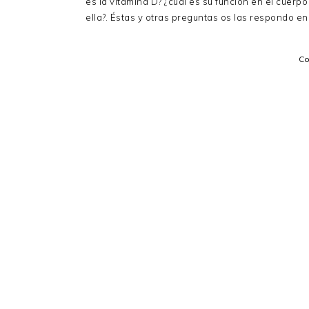
es la vitamina D? ¿cuál es su función en el cuerp
ella?. Éstas y otras preguntas os las respondo en
C