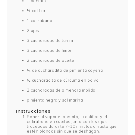
1 boniato
½ coliflor
1 colirábano
2 ajos
3 cucharadas de tahini
3 cucharadas de limón
2 cucharadas de aceite
¼ de cucharadita de pimienta cayena
½ cucharadita de cúrcuma en polvo
2 cucharadas de almendra molida
pimienta negra y sal marina
Instrucciones
Poner al vapor el boniato, la coliflor y el
colirábano en cubitos junto con los ajos
troceados durante 7-10 minutos o hasta que
estén blandos sin que se deshagan.