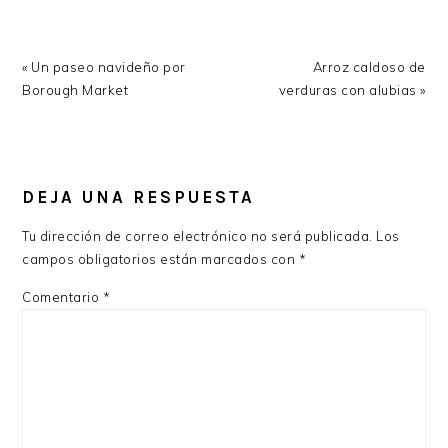
Previous
Next
« Un paseo navideño por
Arroz caldoso de
Post:
Post:
Borough Market
verduras con alubias »
READER
INTERACTIONS
DEJA UNA RESPUESTA
Tu dirección de correo electrónico no será publicada.
Los
campos obligatorios están marcados con
*
Comentario
*