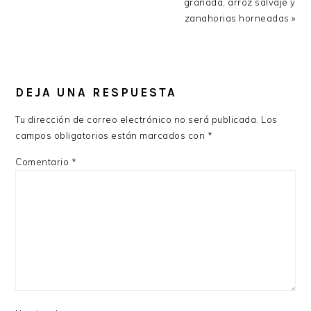
Post:
Post:
granada, arroz salvaje y
zanahorias horneadas »
READER
INTERACTIONS
DEJA UNA RESPUESTA
Tu dirección de correo electrónico no será publicada.
Los
campos obligatorios están marcados con
*
Comentario
*