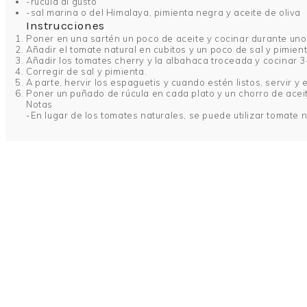
-rúcula al gusto
-sal marina o del Himalaya, pimienta negra y aceite de oliva
Instrucciones
Poner en una sartén un poco de aceite y cocinar durante unos
Añadir el tomate natural en cubitos y un poco de sal y pimient
Añadir los tomates cherry y la albahaca troceada y cocinar 
Corregir de sal y pimienta.
A parte, hervir los espaguetis y cuando estén listos, servir y
Poner un puñado de rúcula en cada plato y un chorro de aceit
Notas
-En lugar de los tomates naturales, se puede utilizar tomate n