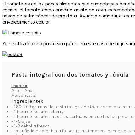
El tomate es de los pocos alimentos que aumenta sus benefic
cocinar el tomate como añadirle aceite de oliva incrementab
riesgo de sufrir cáncer de próstata. Ayuda a combatir el estr
envejecimiento celular.
Yo he utilizado una pasta sin gluten, en este caso de trigo sar
Pasta integral con dos tomates y rúcula
Imprimir
Autor:
Ana
Personas:
2
Ingredientes
-180-200 gramos de pasta integral de trigo sarraceno o arro
-1 taza de tomates cherry
-1 taza de tomates maduros cortados en cubitos (de pera, po
-4-5 ajos
-1/2 cebolla fresca
-un puñado de albahaca fresca (si no tenemos, puede ser se