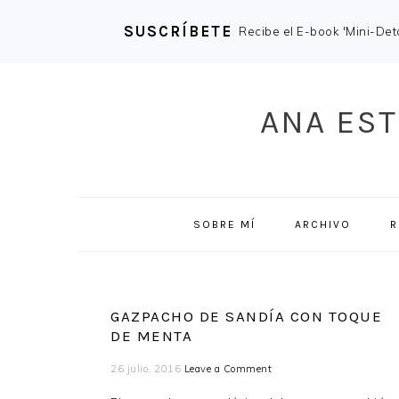
SUSCRÍBETE
Recibe el E-book 'Mini-Deto
Skip
Skip
Skip
Skip
to
to
to
to
ANA EST
primary
main
primary
footer
navigation
content
sidebar
SOBRE MÍ
ARCHIVO
R
GAZPACHO DE SANDÍA CON TOQUE
DE MENTA
26 julio, 2016
Leave a Comment