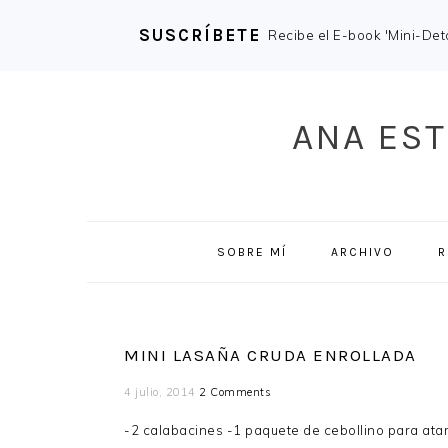
SUSCRÍBETE
Recibe el E-book 'Mini-Deto
Skip
Skip
Skip
Skip
to
to
to
to
ANA EST
primary
main
primary
footer
navigation
content
sidebar
SOBRE MÍ
ARCHIVO
R
MINI LASAÑA CRUDA ENROLLADA
4 julio, 2014
2 Comments
-2 calabacines -1 paquete de cebollino para ata