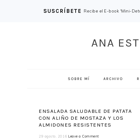
SUSCRÍBETE
Recibe el E-book 'Mini-Deto
Skip
Skip
Skip
Skip
to
to
to
to
ANA EST
primary
main
primary
footer
navigation
content
sidebar
SOBRE MÍ
ARCHIVO
R
ENSALADA SALUDABLE DE PATATA
CON ALIÑO DE MOSTAZA Y LOS
ALMIDONES RESISTENTES
29 agosto, 2016
Leave a Comment