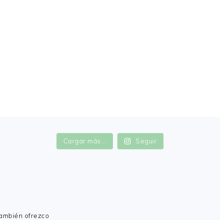
Cargar más...
Seguir
también ofrezco