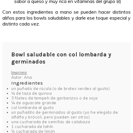
sabor a queso y muy rica en vitaminas del grupo B)
Con estos ingredientes a mano se pueden hacer distintos
aliños para los bowls saludables y darle ese toque especial y
distinto cada vez.
Bowl saludable con col lombarda y
germinados
Imprimir
Autor:
Ana
Ingredientes
un puñado de rúcula (o de brotes verdes al gusto)
¼ de taza de quinoa
3 filetes de tempeh de garbanzos o de soja
¼ de aguacate grande
col lombarda al gusto
un puñadito de germinados al gusto (yo he elegido de
alfalfa y brócoli, pero pueden ser otros)
una cucharada de semillas de calabaza
1 cucharada de tahín
½ cucharada de limón